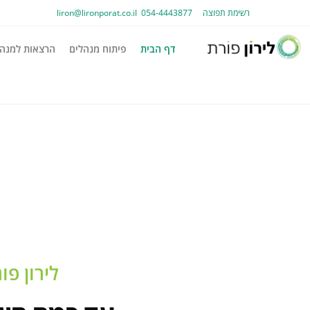
רשימת תפוצה
054-4443877
liron@lironporat.co.il​
דף הבית
פיתוח מנהלים
הרצאות למנהל
לירון פו