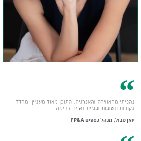
נהניתי מהאווירה והאנרגיה. התוכן מאוד מעניין ומחדד
נקודות חשובות ובניית ראייה קדימה
יואן טבול, מנהל כספים FP&A