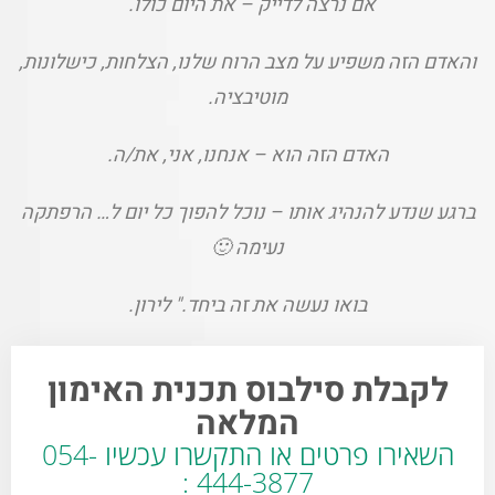
אם נרצה לדייק – את היום כולו.
והאדם הזה משפיע על מצב הרוח שלנו, הצלחות, כישלונות,
מוטיבציה.
האדם הזה הוא – אנחנו, אני, את/ה.
ברגע שנדע להנהיג אותו – נוכל להפוך כל יום ל… הרפתקה
נעימה 🙂
בואו נעשה את זה ביחד." לירון.
לקבלת סילבוס תכנית האימון
המלאה
השאירו פרטים או התקשרו עכשיו 054-
444-3877 :