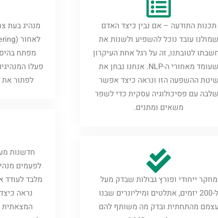
תכנות התודעה – אם נבין כיצד האדם
מנהיג בעת צר
מולנו עובד נוכל להשפיע ולשנות את
שבתו לטובתנו, זה על רגל אחת העיקרון
מפתח בהיסט
שעומד מאחורי ה-NLP. אנחנו נבחן את
פעלו המנהיגים
יטת ההשפעה הזו ונראה כיצד אפשר
לפתור את ה
לבה עם פסיכולוגיה עסקית כדי לשפר
משאים ומתנים.
חדשנות מע
לפעמים מנהיג
מחקר ייחודי ופורץ גבולות שבדק מעל
מלבד לעודד א
ל-200 יזמים, אתלטים ומיליונרים שבנו
נראה כיצד
צמם מהתחתית ובדק מה משותף להם
המצאתית יכ