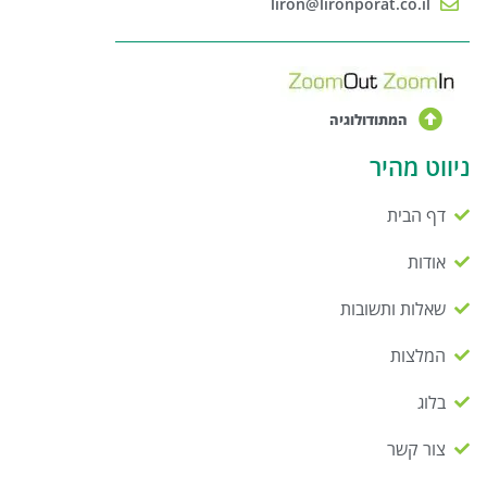
liron@lironporat.co.il
המתודולוגיה
ניווט מהיר
דף הבית
אודות
שאלות ותשובות
המלצות
בלוג
צור קשר