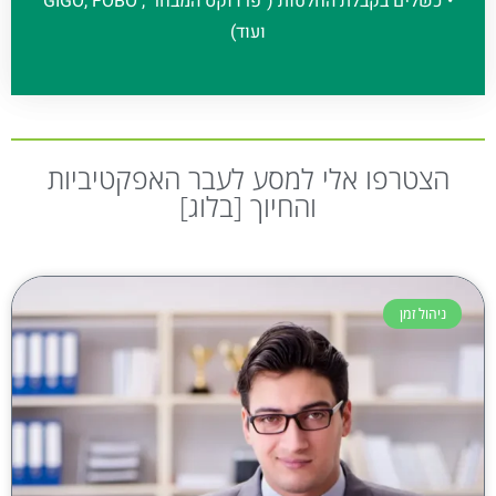
• כשלים בקבלת החלטות ("פרדוקס המבחר", GIGO, FOBO
ועוד)
הצטרפו אלי למסע לעבר האפקטיביות
והחיוך [בלוג]
ניהול זמן