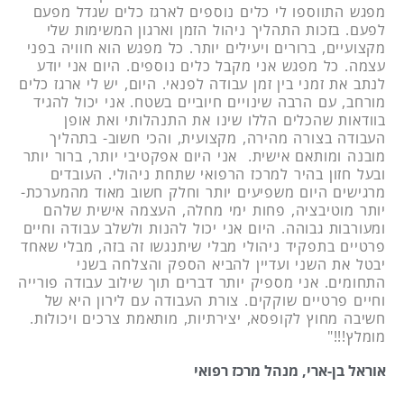
מפגש התווספו לי כלים נוספים לארגז כלים שגדל מפעם
לפעם. בזכות התהליך ניהול הזמן וארגון המשימות שלי
מקצועיים, ברורים ויעילים יותר. כל מפגש הוא חוויה בפני
עצמה. כל מפגש אני מקבל כלים נוספים. היום אני יודע
לנתב את זמני בין זמן עבודה לפנאי. היום, יש לי ארגז כלים
מורחב, עם הרבה שינויים חיוביים בשטח. אני יכול להגיד
בוודאות שהכלים הללו שינו את התנהלותי ואת אופן
העבודה בצורה מהירה, מקצועית, והכי חשוב- בתהליך
מובנה ומותאם אישית. אני היום אפקטיבי יותר, ברור יותר
ובעל חזון בהיר למרכז הרפואי שתחת ניהולי. העובדים
מרגישים היום משפיעים יותר וחלק חשוב מאוד מהמערכת-
יותר מוטיבציה, פחות ימי מחלה, העצמה אישית שלהם
ומעורבות גבוהה. היום אני יכול להנות ולשלב עבודה וחיים
פרטיים בתפקיד ניהולי מבלי שיתנגשו זה בזה, מבלי שאחד
יבטל את השני ועדיין להביא הספק והצלחה בשני
התחומים. אני מספיק יותר דברים תוך שילוב עבודה פורייה
וחיים פרטיים שוקקים. צורת העבודה עם לירון היא של
חשיבה מחוץ לקופסא, יצירתיות, מותאמת צרכים ויכולות.
מומלץ!!!"
אוראל בן-ארי, מנהל מרכז רפואי