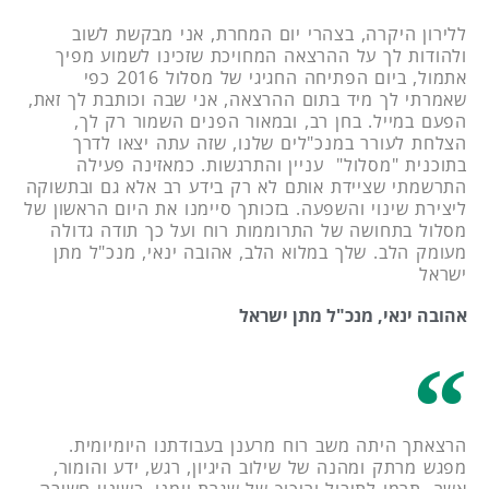
ללירון היקרה, בצהרי יום המחרת, אני מבקשת לשוב
ולהודות לך על ההרצאה המחויכת שזכינו לשמוע מפיך
אתמול, ביום הפתיחה החגיגי של מסלול 2016 כפי
שאמרתי לך מיד בתום ההרצאה, אני שבה וכותבת לך זאת,
הפעם במייל. בחן רב, ובמאור הפנים השמור רק לך,
הצלחת לעורר במנכ"לים שלנו, שזה עתה יצאו לדרך
בתוכנית "מסלול" עניין והתרגשות. כמאזינה פעילה
התרשמתי שציידת אותם לא רק בידע רב אלא גם ובתשוקה
ליצירת שינוי והשפעה. בזכותך סיימנו את היום הראשון של
מסלול בתחושה של התרוממות רוח ועל כך תודה גדולה
מעומק הלב. שלך במלוא הלב, אהובה ינאי, מנכ"ל מתן
ישראל
אהובה ינאי, מנכ"ל מתן ישראל
הרצאתך היתה משב רוח מרענן בעבודתנו היומיומית.
מפגש מרתק ומהנה של שילוב היגיון, רגש, ידע והומור,