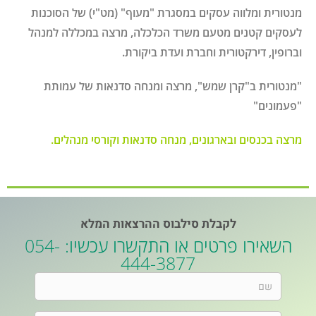
מנטורית ומלווה עסקים במסגרת "מעוף" (מט"י) של הסוכנות
לעסקים קטנים מטעם משרד הכלכלה, מרצה במכללה למנהל
וברופין, דירקטורית וחברת ועדת ביקורת.
"מנטורית ב"קרן שמש", מרצה ומנחה סדנאות של עמותת
"פעמונים"
מרצה בכנסים ובארגונים, מנחה סדנאות וקורסי מנהלים
.
לקבלת סילבוס ההרצאות המלא
השאירו פרטים או התקשרו עכשיו: 054-
444-3877