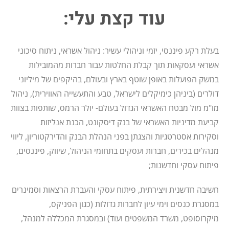
עוד קצת עלי:
בעלת רקע פיננסי, יזמי וניהולי עשיר: ניהול אשראי, ניתוח סיכוני
אשראי ועסקאות תוך קבלת החלטות עבור חברות מהמובילות
במשק הפועלות באופן שוטף בארץ ובעולם, בהיקפים של מיליוני
דולרים (ביניהן כימיקלים לישראל, טבע והתעשייה האווירית), ניהול
מו"מ מול מבטח האשראי הגדול בעולם- יולר הרמס, שותפות בצוות
קביעת מדיניות האשראי של בנק דיסקונט, הכנת אנליזות
וסקירות אסטרטגיות והצגתן בפני הנהלת הבנק והדירקטוריון, ליווי
מנהלים בכירים, חברות ועסקים בתחומי הניהול, שיווק, פיננסים,
פיתוח עסקי וחדשנות;
חשיבה חדשנית ויצירתית, פיתוח עסקי והעברת הרצאות וסמינרים
במסגרת כנסים וימי עיון לחברות גדולות (כגון הפניקס,
מיקרוסופט, משרד המשפטים ועוד) ובמסגרת המכללה למנהל,