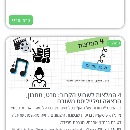
קרא עוד
המלצות
4 המלצות לשבוע הקרוב: סרט, מתכון,
הרצאה ופלייליסט משובח
1. הסרט "הסודות של ג'ואן" בטלוויזיה. מבוסס על סיפור אמיתי. סבתא
מרגלת- פיסיקאית בריטית שבשנות השמונים לחייה מואשמת שריגלה
לטובת ברה"מ.אהבתי. מצרפת טריילר:
https://www.youtube.com/watch?v=cqFJh-qUMgE2. עוגיות