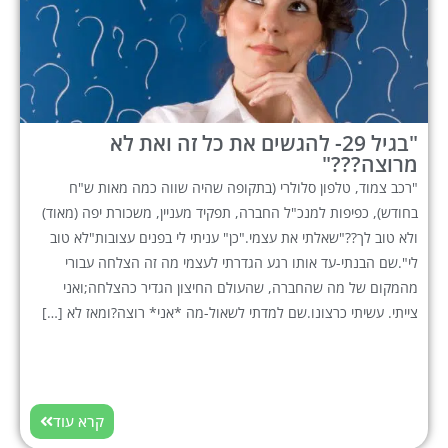
"בגיל 29- להגשים את כל זה ואת לא
מרוצה???"
"רכב צמוד, טלפון סלולרי (בתקופה שהיה שווה כמה מאות ש"ח
בחודש), כפיפות למנכ"ל החברה, תפקיד מעניין, משכורת יפה (מאוד)
ולא טוב לך??"שאלתי את עצמי."כן" עניתי לי בפנים עצובות"לא טוב
לי".שם הבנתי-עד אותו רגע הגדרתי לעצמי מה זה הצלחה עבורי
מהמקום של מה שהחברה, שהעולם החיצון הגדיר כהצלחה;ואני
צייתי. עשיתי כרצונו.שם למדתי לשאול-מה *אני* רוצה?ומאז לא […]
קרא עוד