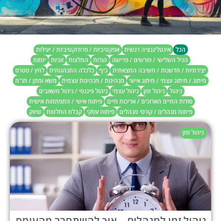
הכל
אינטליגנציה רגשית
אפקטיביות / פרודוקטיביות / יעילות
הגיל השלישי / פורשים / פרישה
הורות
המלצות
זוגיות
יזמות
יצירתיות / חדשנות / חשיבה המצאתית
כיף
כלכלה התנהגותית
לחץ / סטרס
מיתוג / מיתוג עצמי / מיתוג אישי
מנהיגות / מנהיגות עצמית
משא ומתן / מו"מ
ניהול
ניהול זמן
ניהול עצמי
ניהול פיננסי / ניהול משאבים
סודות החיים הארוכים / אריכות חיים
פיתוח אישי / התפתחות אישית
פיתוח מנהלים / קורסי מנהלים
פיתוח עסקי
קבלת החלטות
שיווק
ניהול זמן
ניהול זמן למנהלים – איך להשתחרר מהעומס