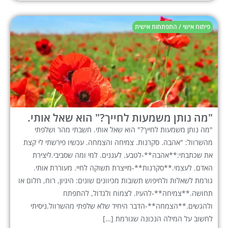
פיתוח אישי / התפתחות אישית
"מה נותן משמעות לחייך?" הוא שאל אותי.
"מה נותן משמעות לחייך?" הוא שאל אותי. חשבתי מהר ושלפתי
מהשרוול: "אהבה. סקרנות. צמיחה והצמחה. עכשיו פירשתי לי קצת
את שכתבתי:**אהבה**-לטבע. לעננים. למי ומה שסביבי.ליצירת
האדם. לעצמי.**סקרנות**-מייצרת תשוקה לחיי. מעוררת אותי.
גורמת לשאלות ולחיפוש תשובות מכיוונים שונים: היגיון, רוח, חלום או
תחושה.**צמיחה**-להעיז. לצמוח ולגדול, להתפתח
ולהגשים.**הצמחה**-הדבר היחיד שלא שלפתי מהשרוול.ניסיתי
לחשוב על המילה הנכונה שגורמת […]