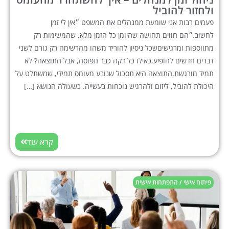
ולחזור להוביל
פעמים רבות אני שומעת ממנהלים את המשפט ״אין לי זמן
לחשוב.״הם חווים תחושה שהיומן כל הזמן מלא, שהמשימות רק
מתווספות ומרגישיםשכל ניסיון להוריד משהו מהרשימה רק גורם לשני
דברים חדשים להופיע.כאילו כל דקה כבר תפוסה, אבל התוצאה? לא
תמיד מורגשת.התוצאה היא תסכול שנובע מעומס תמידי, שמשתלט על
היכולת להוביל, ליזום ולהרגיש נוכחות בעשייה. כשעולה הנושא […]
קרא עוד
פיתוח אישי / התפתחות אישית