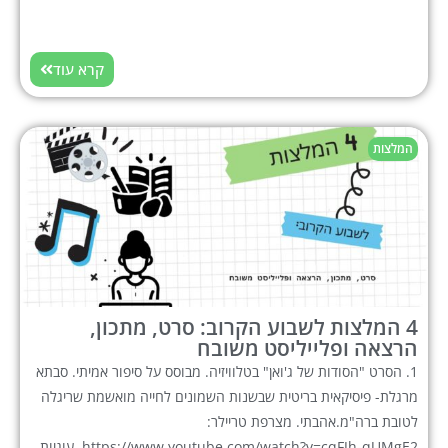
קרא עוד
המלצות
4 המלצות לשבוע הקרוב: סרט, מתכון,
הרצאה ופלייליסט משובח
1. הסרט "הסודות של ג'ואן" בטלוויזיה. מבוסס על סיפור אמיתי. סבתא
מרגלת- פיסיקאית בריטית שבשנות השמונים לחייה מואשמת שריגלה
לטובת ברה"מ.אהבתי. מצרפת טריילר:
https://www.youtube.com/watch?v=cqFJh-qUMgE2. עוגיות