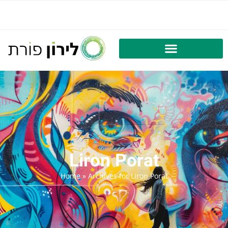
Liron Porat
Home
»
Archives for Liron Porat