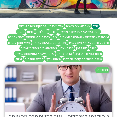
הכל
אינטליגנציה רגשית
אפקטיביות / פרודוקטיביות / יעילות
הגיל השלישי / פורשים / פרישה
הורות
המלצות
זוגיות
יזמות
יצירתיות / חדשנות / חשיבה המצאתית
כיף
כלכלה התנהגותית
לחץ / סטרס
מיתוג / מיתוג עצמי / מיתוג אישי
מנהיגות / מנהיגות עצמית
משא ומתן / מו"מ
ניהול
ניהול זמן
ניהול עצמי
ניהול פיננסי / ניהול משאבים
סודות החיים הארוכים / אריכות חיים
פיתוח אישי / התפתחות אישית
פיתוח מנהלים / קורסי מנהלים
פיתוח עסקי
קבלת החלטות
שיווק
ניהול זמן
ניהול זמן למנהלים – איך להשתחרר מהעומס