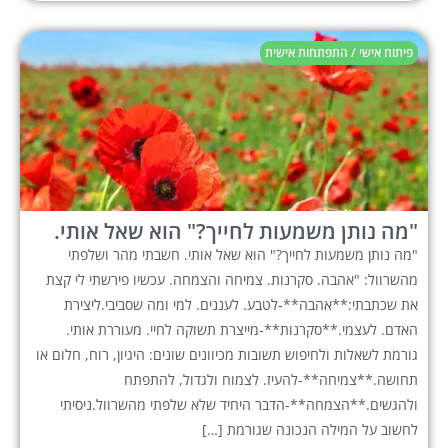
פיתוח אישי / התפתחות אישית
"מה נותן משמעות לחייך?" הוא שאל אותי.
"מה נותן משמעות לחייך?" הוא שאל אותי. חשבתי מהר ושלפתי
מהשרוול: "אהבה. סקרנות. צמיחה והצמחה. עכשיו פירשתי לי קצת
את שכתבתי:**אהבה**-לטבע. לעננים. למי ומה שסביבי.ליצירת
האדם. לעצמי.**סקרנות**-מייצרת תשוקה לחיי. מעוררת אותי.
גורמת לשאלות ולחיפוש תשובות מכיוונים שונים: היגיון, רוח, חלום או
תחושה.**צמיחה**-להעיז. לצמוח ולגדול, להתפתח
ולהגשים.**הצמחה**-הדבר היחיד שלא שלפתי מהשרוול.ניסיתי
לחשוב על המילה הנכונה שגורמת […]