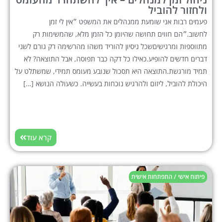
ולחזור להוביל
פעמים רבות אני שומעת ממנהלים את המשפט ״אין לי זמן
לחשוב.״הם חווים תחושה שהיומן כל הזמן מלא, שהמשימות רק
מתווספות ומרגישיםשכל ניסיון להוריד משהו מהרשימה רק גורם לשני
דברים חדשים להופיע.כאילו כל דקה כבר תפוסה, אבל התוצאה? לא
תמיד מורגשת.התוצאה היא תסכול שנובע מעומס תמידי, שמשתלט על
היכולת להוביל, ליזום ולהרגיש נוכחות בעשייה. כשעולה הנושא […]
קרא עוד
פיתוח אישי / התפתחות אישית