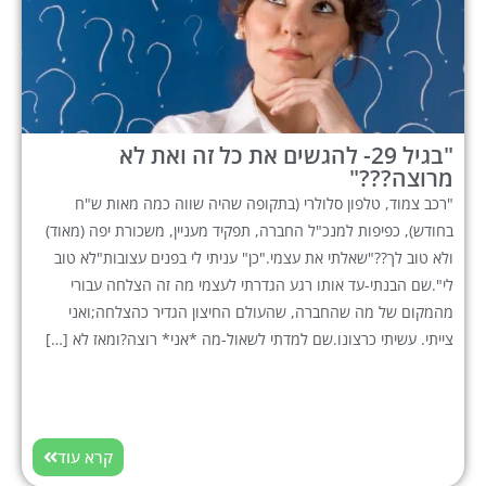
"בגיל 29- להגשים את כל זה ואת לא
מרוצה???"
"רכב צמוד, טלפון סלולרי (בתקופה שהיה שווה כמה מאות ש"ח
בחודש), כפיפות למנכ"ל החברה, תפקיד מעניין, משכורת יפה (מאוד)
ולא טוב לך??"שאלתי את עצמי."כן" עניתי לי בפנים עצובות"לא טוב
לי".שם הבנתי-עד אותו רגע הגדרתי לעצמי מה זה הצלחה עבורי
מהמקום של מה שהחברה, שהעולם החיצון הגדיר כהצלחה;ואני
צייתי. עשיתי כרצונו.שם למדתי לשאול-מה *אני* רוצה?ומאז לא […]
קרא עוד