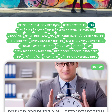
הכל
אינטליגנציה רגשית
אפקטיביות / פרודוקטיביות / יעילות
הגיל השלישי / פורשים / פרישה
הורות
המלצות
זוגיות
יזמות
יצירתיות / חדשנות / חשיבה המצאתית
כיף
כלכלה התנהגותית
לחץ / סטרס
מיתוג / מיתוג עצמי / מיתוג אישי
מנהיגות / מנהיגות עצמית
משא ומתן / מו"מ
ניהול
ניהול זמן
ניהול עצמי
ניהול פיננסי / ניהול משאבים
סודות החיים הארוכים / אריכות חיים
פיתוח אישי / התפתחות אישית
פיתוח מנהלים / קורסי מנהלים
פיתוח עסקי
קבלת החלטות
שיווק
ניהול זמן
ניהול זמן למנהלים – איך להשתחרר מהעומס