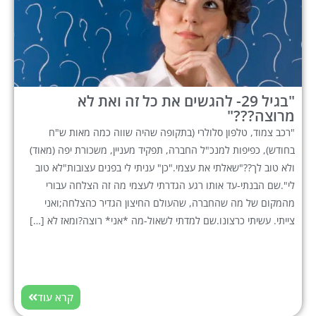
"בגיל 29- להגשים את כל זה ואת לא
מרוצה???"
"רכב צמוד, טלפון סלולרי (בתקופה שהיה שווה כמה מאות ש"ח
בחודש), כפיפות למנכ"ל החברה, תפקיד מעניין, משכורת יפה (מאוד)
ולא טוב לך??"שאלתי את עצמי."כן" עניתי לי בפנים עצובות"לא טוב
לי".שם הבנתי-עד אותו רגע הגדרתי לעצמי מה זה הצלחה עבורי
מהמקום של מה שהחברה, שהעולם החיצון הגדיר כהצלחה;ואני
צייתי. עשיתי כרצונו.שם למדתי לשאול-מה *אני* רוצה?ומאז לא […]
קרא עוד