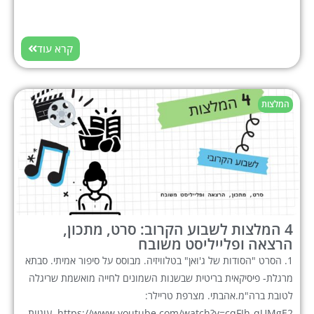
קרא עוד
המלצות
4 המלצות לשבוע הקרוב: סרט, מתכון,
הרצאה ופלייליסט משובח
1. הסרט "הסודות של ג'ואן" בטלוויזיה. מבוסס על סיפור אמיתי. סבתא
מרגלת- פיסיקאית בריטית שבשנות השמונים לחייה מואשמת שריגלה
לטובת ברה"מ.אהבתי. מצרפת טריילר:
https://www.youtube.com/watch?v=cqFJh-qUMgE2. עוגיות