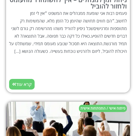
ולחזור להוביל
פעמים רבות אני שומעת ממנהלים את המשפט ״אין לי זמן
לחשוב.״הם חווים תחושה שהיומן כל הזמן מלא, שהמשימות רק
מתווספות ומרגישיםשכל ניסיון להוריד משהו מהרשימה רק גורם לשני
דברים חדשים להופיע.כאילו כל דקה כבר תפוסה, אבל התוצאה? לא
תמיד מורגשת.התוצאה היא תסכול שנובע מעומס תמידי, שמשתלט על
היכולת להוביל, ליזום ולהרגיש נוכחות בעשייה. כשעולה הנושא […]
קרא עוד
פיתוח אישי / התפתחות אישית