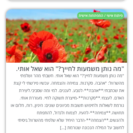
פיתוח אישי / התפתחות אישית
"מה נותן משמעות לחייך?" הוא שאל אותי.
"מה נותן משמעות לחייך?" הוא שאל אותי. חשבתי מהר ושלפתי
מהשרוול: "אהבה. סקרנות. צמיחה והצמחה. עכשיו פירשתי לי קצת
את שכתבתי:**אהבה**-לטבע. לעננים. למי ומה שסביבי.ליצירת
האדם. לעצמי.**סקרנות**-מייצרת תשוקה לחיי. מעוררת אותי.
גורמת לשאלות ולחיפוש תשובות מכיוונים שונים: היגיון, רוח, חלום או
תחושה.**צמיחה**-להעיז. לצמוח ולגדול, להתפתח
ולהגשים.**הצמחה**-הדבר היחיד שלא שלפתי מהשרוול.ניסיתי
לחשוב על המילה הנכונה שגורמת […]