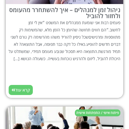
ניהול זמן למנהלים – איך להשתחרר מהעומס
ולחזור להוביל
פעמים רבות אני שומעת ממנהלים את המשפט ״אין לי זמן
לחשוב.״הם חווים תחושה שהיומן כל הזמן מלא, שהמשימות רק
מתווספות ומרגישיםשכל ניסיון להוריד משהו מהרשימה רק גורם לשני
דברים חדשים להופיע.כאילו כל דקה כבר תפוסה, אבל התוצאה? לא
תמיד מורגשת.התוצאה היא תסכול שנובע מעומס תמידי, שמשתלט על
היכולת להוביל, ליזום ולהרגיש נוכחות בעשייה. כשעולה הנושא […]
קרא עוד
פיתוח אישי / התפתחות אישית