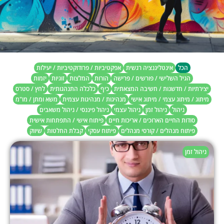
הכל
אינטליגנציה רגשית
אפקטיביות / פרודוקטיביות / יעילות
הגיל השלישי / פורשים / פרישה
הורות
המלצות
זוגיות
יזמות
יצירתיות / חדשנות / חשיבה המצאתית
כיף
כלכלה התנהגותית
לחץ / סטרס
מיתוג / מיתוג עצמי / מיתוג אישי
מנהיגות / מנהיגות עצמית
משא ומתן / מו"מ
ניהול
ניהול זמן
ניהול עצמי
ניהול פיננסי / ניהול משאבים
סודות החיים הארוכים / אריכות חיים
פיתוח אישי / התפתחות אישית
פיתוח מנהלים / קורסי מנהלים
פיתוח עסקי
קבלת החלטות
שיווק
ניהול זמן