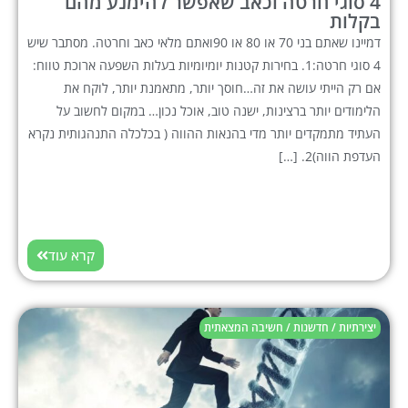
4 סוגי חרטה וכאב שאפשר להימנע מהם
בקלות
דמיינו שאתם בני 70 או 80 או 90ואתם מלאי כאב וחרטה. מסתבר שיש
4 סוגי חרטה:1. בחירות קטנות יומיומיות בעלות השפעה ארוכת טווח:
אם רק הייתי עושה את זה…חוסך יותר, מתאמנת יותר, לוקח את
הלימודים יותר ברצינות, ישנה טוב, אוכל נכון… במקום לחשוב על
העתיד מתמקדים יותר מדי בהנאות ההווה ( בכלכלה התנהגותית נקרא
העדפת הווה)2. […]
קרא עוד
יצירתיות / חדשנות / חשיבה המצאתית