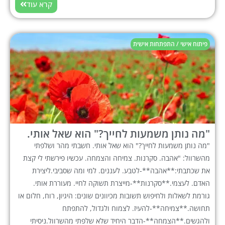
קרא עוד
פיתוח אישי / התפתחות אישית
"מה נותן משמעות לחייך?" הוא שאל אותי.
"מה נותן משמעות לחייך?" הוא שאל אותי. חשבתי מהר ושלפתי
מהשרוול: "אהבה. סקרנות. צמיחה והצמחה. עכשיו פירשתי לי קצת
את שכתבתי:**אהבה**-לטבע. לעננים. למי ומה שסביבי.ליצירת
האדם. לעצמי.**סקרנות**-מייצרת תשוקה לחיי. מעוררת אותי.
גורמת לשאלות ולחיפוש תשובות מכיוונים שונים: היגיון, רוח, חלום או
תחושה.**צמיחה**-להעיז. לצמוח ולגדול, להתפתח
ולהגשים.**הצמחה**-הדבר היחיד שלא שלפתי מהשרוול.ניסיתי