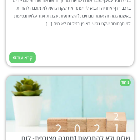
בלי להניד עפעף.עובר אורח שראה מה קרה ושראה שהייתי עם ילדים
ברכב רדף אחריה והביא לידיעתה את שקרה.היא לא מוכנה להודות
באשמה.מה זה אומר מבחינתי?השתתפות עצמית ועוד עלויותנסיעות
למוסךחוסר שקט נפשי.באופן רגיל זה לא היה […]
קרא עוד
ניהול
שלום ולא להתראות [מתנה מצורפת- לוח