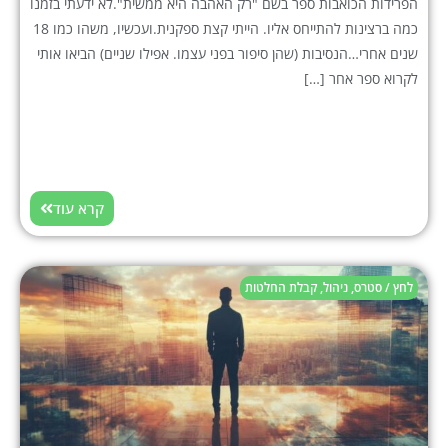
הפרידות הכואבות ספר בשם "רק האהבה היא ממשית".לא ידעתי בזמנו
כמה ברצינות להתייחס אליו. הייתי קצת ספקנית.ועכשיו, משהו כמו 18
שנים אחרי…הנסיבות (שהן סיפור בפני עצמו. אפילו שניים) הביאו אותי
לקרוא ספר אחר […]
קרא עוד
לחץ / סטרס
,
ניהול
,
קבלת החלטות