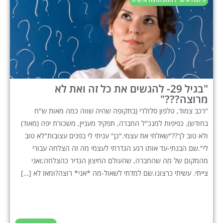
"בגיל 29- להגשים את כל זה ואת לא
מרוצה???"
"רכב צמוד, טלפון סלולרי (בתקופה שהיה שווה כמה מאות ש"ח
בחודש), כפיפות למנכ"ל החברה, תפקיד מעניין, משכורת יפה (מאוד)
ולא טוב לך??"שאלתי את עצמי."כן" עניתי לי בפנים עצובות"לא טוב
לי".שם הבנתי-עד אותו רגע הגדרתי לעצמי מה זה הצלחה עבורי
מהמקום של מה שהחברה, שהעולם החיצון הגדיר כהצלחה;ואני
צייתי. עשיתי כרצונו.שם למדתי לשאול-מה *אני* רוצה?ומאז לא […]