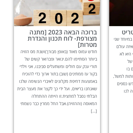
ריט
ברוכה הבאה 2023 [מתנה
מצורפת- לוח תכנון והגדרת
לטלים, במיוחד שני
מטרות]
יזה עולם
חודש עמוס מאוד (באופן מבורך)ושנת מס הזויה
 היא לא
ביותר הסתיימו להם.ינואר ופברואר קשים של
של
תורי ענק עם חולים ומשתעלים סביבנו, אני וילדי
 בו
בקור עז ממתינים (שוב) בתור ארוך כדי להוכיח
ותות למשל,
באמצעות דחיפת מקלונים לאיברי הנשימה שלנו
דש כספים
שאנחנו בריאים, ועל ידי כך לקצר את מעצר הבית
 לנו
הבלתי נסבל למחצית.זו הייתה ההתחלה
המאוסה (וההזויה).אבל החל ממרץ כבר נשמתי
[…]