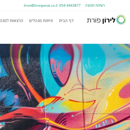
רשימת תפוצה
054-4443877
liron@lironporat.co.il​
דף הבית
פיתוח מנהלים
הרצאות למנהל