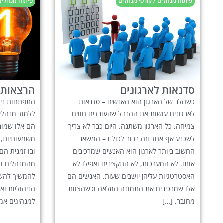
פיתוח מנהלים / קורסי מנהלים
פיתוח מנהלים 
סדנאות לארגונים
הרצאות 
כשהלב של הארגון הוא האנשים – סדנאות
התפתחות ניהו
לארגונים עושות את ההבדל שהעובדים חווים
ללמוד מנהלים
צמיחה, כל הארגון משתנה. היום כבר לא צריך
הם אלו שמוב
לשכנע אף אחד וזה ברור לכולם – המשאב
משמעותיות, 
החשוב ביותר לארגון הוא האנשים שמרכיבים
ובו זמנית הם
אותו. לא המערכות, לא התקציבים ואפילו לא
מהמנהלים וה
האסטרטגיות עליהן יושבים שעות. האנשים הם
להמשיך להשת
אלו שמרכיבים את התמונה המלאה וכשהצוות
הניהוליות וא
מחובר, […]
למנהיגים אמי