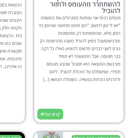
להשתחרר מהעומס ולחזור
הרצאות במסגר
להוביל
הצוברת תאוצ
פעמים רבות אני שומעת ממנהלים את המשפט
היבטים שוני
״אין לי זמן לחשוב.״הם חווים תחושה שהיומן כל
ולקחת חלק ב
הזמן מלא, שהמשימות רק מתווספות
בית. הרצאות 
ומרגישיםשכל ניסיון להוריד משהו מהרשימה רק
שונים כמו סי
גורם לשני דברים חדשים להופיע.כאילו כל דקה
תקשורת אישי
כבר תפוסה, אבל התוצאה? לא תמיד
ופיננסית, אור
מורגשת.התוצאה היא תסכול שנובע מעומס
ניו-אייג'ינג, 
תמידי, שמשתלט על היכולת להוביל, ליזום
ולהרגיש נוכחות בעשייה. כשעולה הנושא […]
קרא עוד