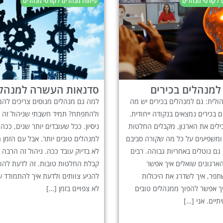
/ קורסי מנהלים
פיתוח מנהלים / קורסי מנהלים
למנהלים בכירים
סדנאות העשרה למנהל
לית: גם למנהלים בכירים יש מה
למה גם מנהלים מנוסים צריכים להמ
 בכירים נמצאים בנקודה ייחודית.
ולהתפתח? תמיד חשבתי שניהול זה ענ
ילים את הארגון, מקבלים החלטות
ניסיון. ככל שעובדים יותר שנים, ככה
ומשפיעים על כל מה שקורה סביבם
למנהלים טובים יותר. אבל עם הזמן 
 גם נוטלים באחריות גבוהה. רבים
לא בדיוק עובד ככה. ניהול זה הרבה 
ארגונים שואלים איך אפשר
קבלת החלטות טובות. זה לדעת להוב
פר, איך לשדרג את היכולות
להניע צוותים ולדעת איך להתמודד עם
יך אפשר להפוך ממנהלים טובים
לא צפויים בזמן […]
תיים. אני […]