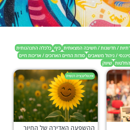
רתיות / חדשנות / חשיבה המצאתית
כיף
כלכלה התנהגותית
פיננסי / ניהול משאבים
סודות החיים הארוכים / אריכות חיים
החלטות
שיווק
אינטליגנציה רגשית
ההשפעה האדירה של החיוך