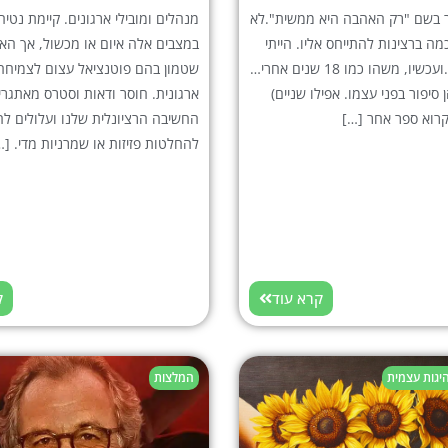
 בשם "רק האהבה היא ממשית".לא
מנהלים ומובילי ארגונים. קיימת נטיה
מה ברצינות להתייחס אליו. הייתי
במצבים אלה איום או מכשול, אך הא
קצת ספקנית.ועכשיו, משהו כמו 18 שנים אחרי…
שטמון בהם פוטנציאל עצום לצמיח
סיפור בפני עצמו. אפילו שניים)
ארגונית. חוסר ודאות וסטרס מאתגרי
קרוא ספר אחר […]
החשיבה הרציונלית שלנו ועלולים לה
להחלטות פזיזות או שמרניות מדי. […
קרא עוד
ק
היגות עצמית
המלצות