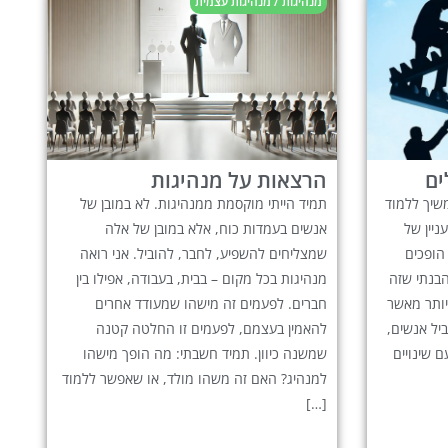
מנהיגות / מנהיגות עצמית
ים
הרצאות על מנהיגות
שיך ללמוד
תמיד הייתי מוקסמת ממנהיגות. לא במובן של
יין של
אנשים בעמדות כוח, אלא במובן של אלה
 הופכים
שמצליחים להשפיע, לחבר, להוביל. אני רואה
הבנתי שזה
מנהיגות בכל מקום – בבית, בעבודה, אפילו בין
יותר מאשר
חברים. לפעמים זה מישהו שמעודד אחרים
יל אנשים,
להאמין בעצמם, לפעמים זו החלטה קטנה
 שינויים
שמשנה כיוון. תמיד חשבתי: מה הופך מישהו
למנהיג? האם זה משהו מולד, או שאפשר ללמוד
[…]