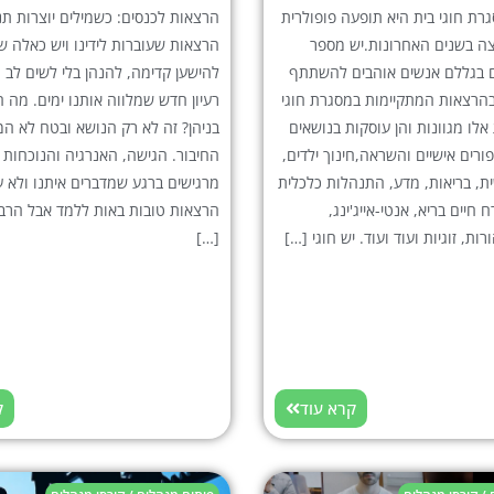
ת חוגי בית היא תופעה פופולרית
הרצאות לכנסים: כשמילים יוצרות תנ
ה בשנים האחרונות.יש מספר
הרצאות שעוברות לידינו ויש כאלה ש
ם בגללם אנשים אוהבים להשתתף
להישען קדימה, להנהן בלי לשים לב 
הרצאות המתקיימות במסגרת חוגי
רעיון חדש שמלווה אותנו ימים. מה 
אלו מגוונות והן עוסקות בנושאים
בניהן? זה לא רק הנושא ובטח לא המ
פורים אישיים והשראה,חינוך ילדים,
החיבור. הגישה, האנרגיה והנוכחות 
ת, בריאות, מדע, התנהלות כלכלית
מרגישים ברגע שמדברים איתנו ולא על
ח חיים בריא, אנטי-אייג'ינג,
הרצאות טובות באות ללמד אבל הרב
הורות, זוגיות ועוד ועוד. יש חוגי […]
[…]
קרא עוד
ק