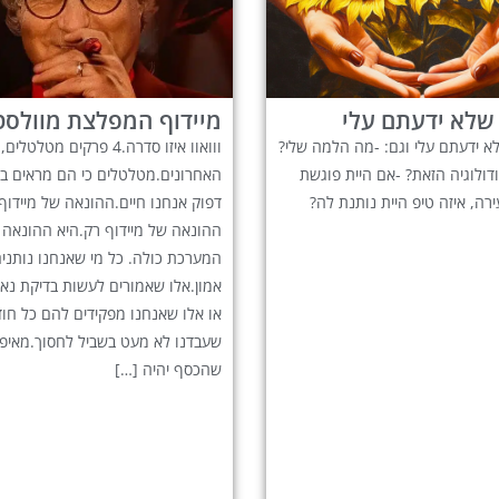
מיידוף המפלצת מוולסט
 שלא ידעתם עלי וגם: -מה הלמה שלי?
ווואוו איזו סדרה.4 פרקים מט
ולוגיה הזאת? -אם היית פוגשת
האחרונים.מטלטלים כי הם מראים בא
ירה, איזה טיפ היית נותנת לה?
דפוק אנחנו חיים.ההונאה של מיידוף
ההונאה של מיידוף רק.היא ההונאה 
המערכת כולה. כל מי שאנחנו נותנים
אמון.אלו שאמורים לעשות בדיקת נא
או אלו שאנחנו מפקידים להם כל חו
שעבדנו לא מעט בשביל לחסוך.מאיפה
שהכסף יהיה […]