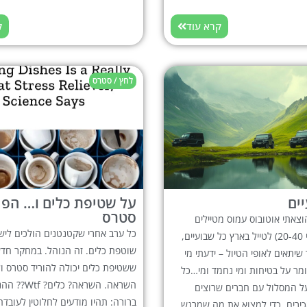
קרא עוד
ק
לחץ / סטרס
ים
על שטיפת כלים ו… הפ
סטרס
וצאתי אוטובוס עמוס מטיילים
כל ערב אחרי שקטנטנים הולכים לישו
צעירים (גילאי 20-40) לטייל בארץ כל שבועיים,
שוטפת כלים. זה הנוהל. במחקר חדש,
שיתאים לאופי הטיול – ידעתי מי
ששטיפת כלים יכולה להוריד סטרס ול
מר על בטיחות ומי נחמד ומי…כל
השראה. השראה? כ
על המסלול עם חברים שרוצים
ברורה: תהיו מודעים לחלוטין לעובד
כירים, כדי למצוא את מה שמרגש