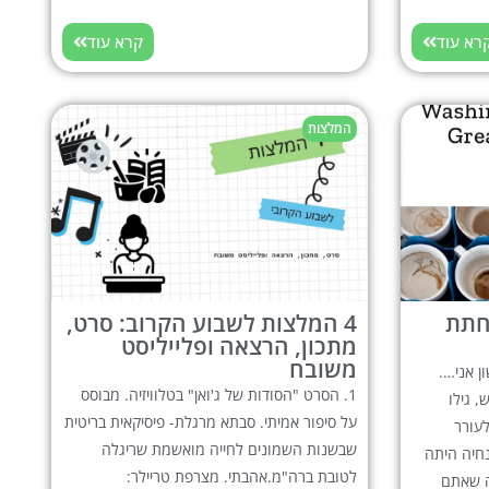
רא עוד
קרא עוד
המלצות
חתת
4 המלצות לשבוע הקרוב: סרט,
מתכון, הרצאה ופלייליסט
משובח
ן אני….
1. הסרט "הסודות של ג'ואן" בטלוויזיה. מבוסס
 גילו
על סיפור אמיתי. סבתא מרגלת- פיסיקאית בריטית
עורר
שבשנות השמונים לחייה מואשמת שריגלה
לים? Wtf?? ההנחיה היתה
לטובת ברה"מ.אהבתי. מצרפת טריילר:
ה שאתם