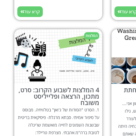
רא עוד
קרא עוד
המלצות
חתת
4 המלצות לשבוע הקרוב: סרט,
מתכון, הרצאה ופלייליסט
משובח
ן אני….
1. הסרט "הסודות של ג'ואן" בטלוויזיה. מבוסס
 גילו
על סיפור אמיתי. סבתא מרגלת- פיסיקאית בריטית
עורר
שבשנות השמונים לחייה מואשמת שריגלה
לים? Wtf?? ההנחיה היתה
לטובת ברה"מ.אהבתי. מצרפת טריילר:
ה שאתם