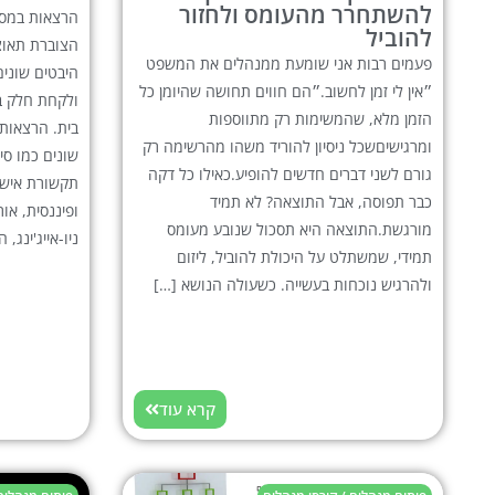
להשתחרר מהעומס ולחזור
הרצאות במסגר
להוביל
הצוברת תאוצ
פעמים רבות אני שומעת ממנהלים את המשפט
היבטים שוני
״אין לי זמן לחשוב.״הם חווים תחושה שהיומן כל
ולקחת חלק ב
הזמן מלא, שהמשימות רק מתווספות
בית. הרצאות 
ומרגישיםשכל ניסיון להוריד משהו מהרשימה רק
שונים כמו סי
גורם לשני דברים חדשים להופיע.כאילו כל דקה
תקשורת אישי
כבר תפוסה, אבל התוצאה? לא תמיד
ופיננסית, אור
מורגשת.התוצאה היא תסכול שנובע מעומס
ניו-אייג'ינג, 
תמידי, שמשתלט על היכולת להוביל, ליזום
ולהרגיש נוכחות בעשייה. כשעולה הנושא […]
קרא עוד