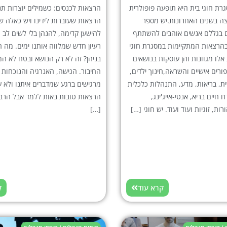
ת חוגי בית היא תופעה פופולרית
הרצאות לכנסים: כשמילים יוצרות תנ
ה בשנים האחרונות.יש מספר
הרצאות שעוברות לידינו ויש כאלה ש
ם בגללם אנשים אוהבים להשתתף
להישען קדימה, להנהן בלי לשים לב 
הרצאות המתקיימות במסגרת חוגי
רעיון חדש שמלווה אותנו ימים. מה 
אלו מגוונות והן עוסקות בנושאים
בניהן? זה לא רק הנושא ובטח לא המ
פורים אישיים והשראה,חינוך ילדים,
החיבור. הגישה, האנרגיה והנוכחות 
ת, בריאות, מדע, התנהלות כלכלית
מרגישים ברגע שמדברים איתנו ולא על
ח חיים בריא, אנטי-אייג'ינג,
הרצאות טובות באות ללמד אבל הרב
הורות, זוגיות ועוד ועוד. יש חוגי […]
[…]
קרא עוד
ק