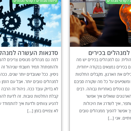
/ קורסי מנהלים
פיתוח מנהלים / קורסי מנהלים
למנהלים בכירים
סדנאות העשרה למנהל
לית: גם למנהלים בכירים יש מה
למה גם מנהלים מנוסים צריכים להמ
 בכירים נמצאים בנקודה ייחודית.
ולהתפתח? תמיד חשבתי שניהול זה ענ
ילים את הארגון, מקבלים החלטות
ניסיון. ככל שעובדים יותר שנים, ככה
ומשפיעים על כל מה שקורה סביבם
למנהלים טובים יותר. אבל עם הזמן 
 גם נוטלים באחריות גבוהה. רבים
לא בדיוק עובד ככה. ניהול זה הרבה 
ארגונים שואלים איך אפשר
קבלת החלטות טובות. זה לדעת להוב
פר, איך לשדרג את היכולות
להניע צוותים ולדעת איך להתמודד עם
יך אפשר להפוך ממנהלים טובים
לא צפויים בזמן […]
תיים. אני […]