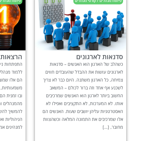
פיתוח מנהלים / קורסי מנהלים
פיתוח מנהלים 
סדנאות לארגונים
הרצאות 
כשהלב של הארגון הוא האנשים – סדנאות
התפתחות ניהו
לארגונים עושות את ההבדל שהעובדים חווים
ללמוד מנהלים
צמיחה, כל הארגון משתנה. היום כבר לא צריך
הם אלו שמוב
לשכנע אף אחד וזה ברור לכולם – המשאב
משמעותיות, 
החשוב ביותר לארגון הוא האנשים שמרכיבים
ובו זמנית הם
אותו. לא המערכות, לא התקציבים ואפילו לא
מהמנהלים וה
האסטרטגיות עליהן יושבים שעות. האנשים הם
להמשיך להשת
אלו שמרכיבים את התמונה המלאה וכשהצוות
הניהוליות וא
מחובר, […]
למנהיגים אמי