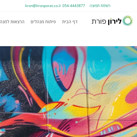
רשימת תפוצה
054-4443877
liron@lironporat.co.il​
דף הבית
פיתוח מנהלים
הרצאות למנהל