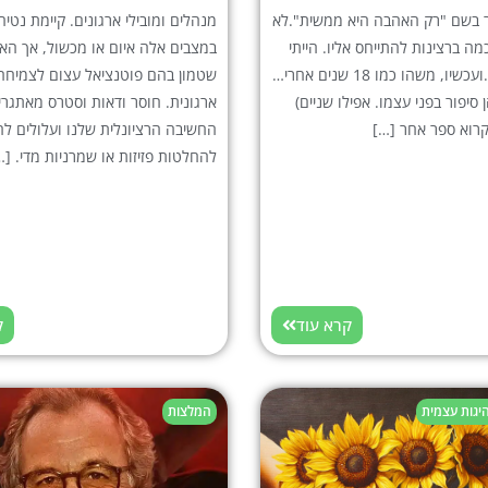
 בשם "רק האהבה היא ממשית".לא
מנהלים ומובילי ארגונים. קיימת נטיה
מה ברצינות להתייחס אליו. הייתי
במצבים אלה איום או מכשול, אך הא
קצת ספקנית.ועכשיו, משהו כמו 18 שנים אחרי…
שטמון בהם פוטנציאל עצום לצמיח
סיפור בפני עצמו. אפילו שניים)
ארגונית. חוסר ודאות וסטרס מאתגרי
קרוא ספר אחר […]
החשיבה הרציונלית שלנו ועלולים לה
להחלטות פזיזות או שמרניות מדי. […
קרא עוד
ק
היגות עצמית
המלצות