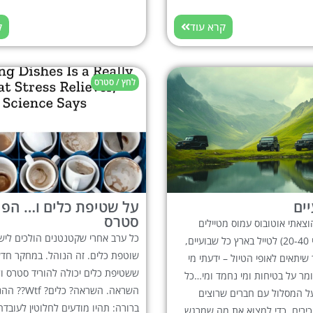
קרא עוד
ק
לחץ / סטרס
ים
על שטיפת כלים ו… הפ
סטרס
וצאתי אוטובוס עמוס מטיילים
כל ערב אחרי שקטנטנים הולכים לישו
צעירים (גילאי 20-40) לטייל בארץ כל שבועיים,
שוטפת כלים. זה הנוהל. במחקר חדש,
שיתאים לאופי הטיול – ידעתי מי
ששטיפת כלים יכולה להוריד סטרס ול
מר על בטיחות ומי נחמד ומי…כל
השראה. השראה? כ
על המסלול עם חברים שרוצים
ברורה: תהיו מודעים לחלוטין לעובד
כירים, כדי למצוא את מה שמרגש