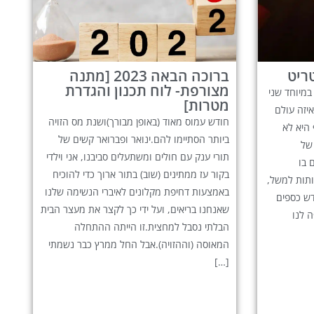
ריט
ברוכה הבאה 2023 [מתנה
מצורפת- לוח תכנון והגדרת
לטלים, במיוחד שני
מטרות]
יזה עולם
חודש עמוס מאוד (באופן מבורך)ושנת מס הזויה
 היא לא
ביותר הסתיימו להם.ינואר ופברואר קשים של
של
תורי ענק עם חולים ומשתעלים סביבנו, אני וילדי
 בו
בקור עז ממתינים (שוב) בתור ארוך כדי להוכיח
ותות למשל,
באמצעות דחיפת מקלונים לאיברי הנשימה שלנו
דש כספים
שאנחנו בריאים, ועל ידי כך לקצר את מעצר הבית
 לנו
הבלתי נסבל למחצית.זו הייתה ההתחלה
המאוסה (וההזויה).אבל החל ממרץ כבר נשמתי
[…]