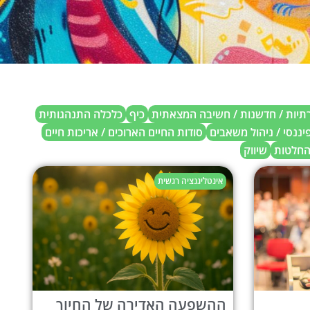
רתיות / חדשנות / חשיבה המצאתית
כיף
כלכלה התנהגותית
פיננסי / ניהול משאבים
סודות החיים הארוכים / אריכות חיים
החלטות
שיווק
אינטליגנציה רגשית
ההשפעה האדירה של החיוך