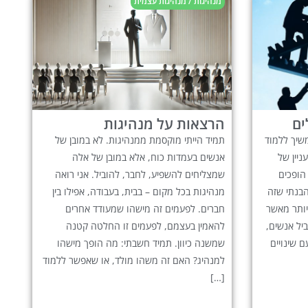
מנהיגות / מנהיגות עצמית
ים
הרצאות על מנהיגות
שיך ללמוד
תמיד הייתי מוקסמת ממנהיגות. לא במובן של
יין של
אנשים בעמדות כוח, אלא במובן של אלה
 הופכים
שמצליחים להשפיע, לחבר, להוביל. אני רואה
הבנתי שזה
מנהיגות בכל מקום – בבית, בעבודה, אפילו בין
יותר מאשר
חברים. לפעמים זה מישהו שמעודד אחרים
יל אנשים,
להאמין בעצמם, לפעמים זו החלטה קטנה
 שינויים
שמשנה כיוון. תמיד חשבתי: מה הופך מישהו
למנהיג? האם זה משהו מולד, או שאפשר ללמוד
[…]