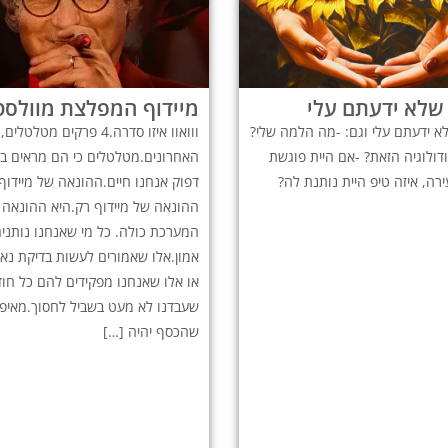
מיידוף המפלצת מוולסט
 שלא ידעתם עלי וגם: -מה הלמה שלי?
ווואוו איזו סדרה.4 פרקים מט
ולוגיה הזאת? -אם היית פוגשת
האחרונים.מטלטלים כי הם מראים בא
ירה, איזה טיפ היית נותנת לה?
דפוק אנחנו חיים.ההונאה של מיידוף
ההונאה של מיידוף רק.היא ההונאה 
המערכת כולה. כל מי שאנחנו נותנים
אמון.אלו שאמורים לעשות בדיקת נא
או אלו שאנחנו מפקידים להם כל חו
שעבדנו לא מעט בשביל לחסוך.מאיפה
שהכסף יהיה […]