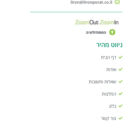
liron@lironporat.co.il
המתודולוגיה
ניווט מהיר
דף הבית
אודות
שאלות ותשובות
המלצות
בלוג
צור קשר