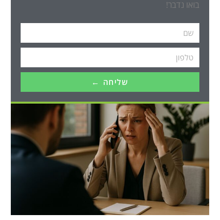
בואו נדבר!
שליחה ←