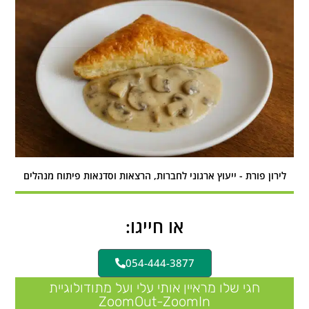
לירון פורת - ייעוץ ארגוני לחברות, הרצאות וסדנאות פיתוח מנהלים
או חייגו:
054-444-3877
חגי שלו מראיין אותי עלי ועל מתודולוגיית
ZoomOut-ZoomIn