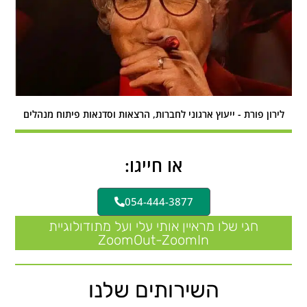
לירון פורת - ייעוץ ארגוני לחברות, הרצאות וסדנאות פיתוח מנהלים
או חייגו:
054-444-3877
חגי שלו מראיין אותי עלי ועל מתודולוגיית
ZoomOut-ZoomIn
השירותים שלנו