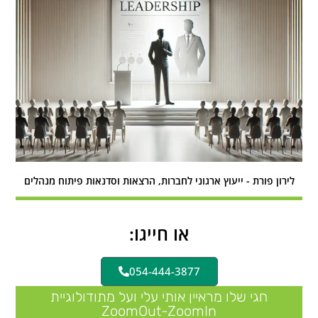
לירון פורת - ייעוץ ארגוני לחברות, הרצאות וסדנאות פיתוח מנהלים
או חייגו:
054-444-3877
חגי שלו מראיין אותי עלי ועל מתודולוגיית
ZoomOut-ZoomIn