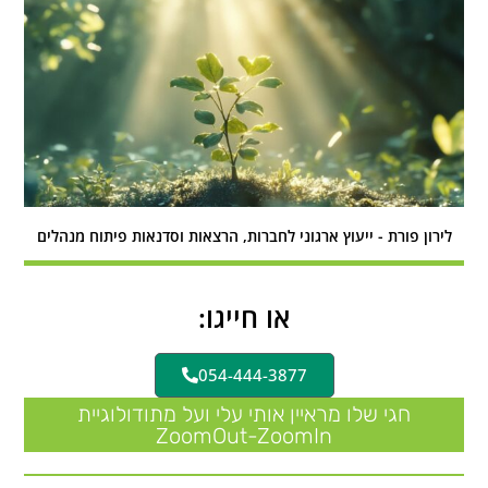
לירון פורת - ייעוץ ארגוני לחברות, הרצאות וסדנאות פיתוח מנהלים
או חייגו:
054-444-3877
חגי שלו מראיין אותי עלי ועל מתודולוגיית
ZoomOut-ZoomIn