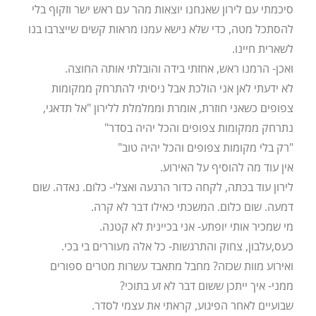
סיכמתי עם לירון שאנחנו יוצאות מהר עם ראש ישר וזקוף בלי
להסתכל מטה, כדי שלא נישא עמנו מראות קשים שייצרבו בנו
לשארית חיינו.
ואכן- הרמנו ראש, אחזתי בידה והובלתי אותה החוצה.
לא ידעתי לאן אני הולכת אבל ניסיתי להתרחק ממקומות
צפופים כשאני חוזרת, אומרת וממלמלת ללירון "אל תדאגי,
נתרחק ממקומות צפופים והכל יהיה בסדר"
"רק בלי מקומות צפופים והכל יהיה טוב"
אין עוד מה להוסיף על האירוע.
לירון עוד בכתה, לקחה כדור הרגעה ואצלי- כלום. נאדה. שום
דמעה. שום כלום. המשכתי כאילו דבר לא קרה.
מי שמכיר אותי יופתע- אני בכיינית לא קטנה.
כעס,עלבון, צחוק והתרגשות- כל אלה מעוררים בי בכי.
ואירוע מוות שכזה? מחבל מתאבד עשרות מטרים ספורים
ממני- איך ייתכן ששום דבר לא זע בתוכי?
שבועיים לאחר הפיגוע, קראתי את עצמי לסדר.