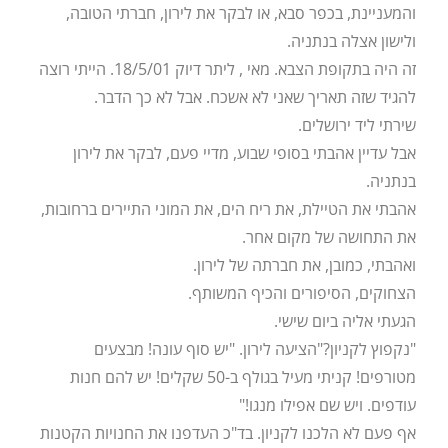
והמעניינת, בכפר סבא, או לבקר את לירון, חברתי הטובה,
ולישון אצלה בנתניה.
זה היה בתקופת הצבא. מאי , ליתר דיוק 18/5/01. הייתי רוצה
להגיד שזה תאריך שאני לא אשכח. אבל לא כך הדבר.
שירתי ליד ירושלים.
אבל עדיין אהבתי בסופי שבוע, מדיי פעם, לבקר את לירון
בנתניה.
אהבתי את הטיילת, את ריח הים, את המוני התיירים ברחובות,
את התחושה של מקום אחר.
ואהבתי, כמובן, את חברתה של לירון.
הצחוקים, הסיפורים והכיף המשותף.
הגעתי אליה ביום שישי.
"נקפוץ לקניון?"הציעה לירון. "יש סוף עונה! מבצעים
מטורפים! קניתי מעיל בגולף ב-50 שקלים! יש להם חנות
עודפים. ויש שם אפילו מנגו!"
אף פעם לא הלכנו לקניון. בד"כ העדפנו את החנויות הקטנות