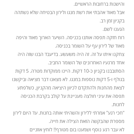
והישנות ברחובות הראשיים.
אבל מאוד אהבתי את רשת מנגו ולירון הבטיחה שלא נשתהה
בקניון זמן רב.
הגענו לשם.
רוח חזקה תפסה אותנו בכניסה. השיער הארוך מאוד והיפה
מאוד של לירון עף על השומר בכניסה.
צחקנו איתו על זה. זה היה משעשע. בדיעבד הבנו שזה היה
אחד מרגעיו האחרונים של השומר החביב.
הסתובבנו בקניון כ-10 דקות. היינו ממוקדות מטרה. 5 דקות
בגולף ו-5 דקות נוספות במנגו. לא מצאנו דבר מציאה וביקשנו
לצאת מהחנות ולהתקדם לכיוון היציאה מהקניון, כשלפתע
תפסה את עיני חולצה מעניינת על קולב בקרבת הכניסה
לחנות.
"חכי רגע" אמרתי ללירון והשהיתי אותה בחנות. עד היום לירון
מספרת שהבקשה הזאת הצילה את חייה.
לא עבר רגע נוסף ושמענו בום מטורף!! לוחץ אוזניים