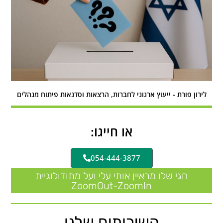
לירון פורת - ייעוץ ארגוני לחברות, הרצאות וסדנאות פיתוח מנהלים
או חייגו:
054-444-3877
חגי שלו מראיין אותי עלי ועל מתודולוגיית
ZoomOut-ZoomIn
השירותים שלנו