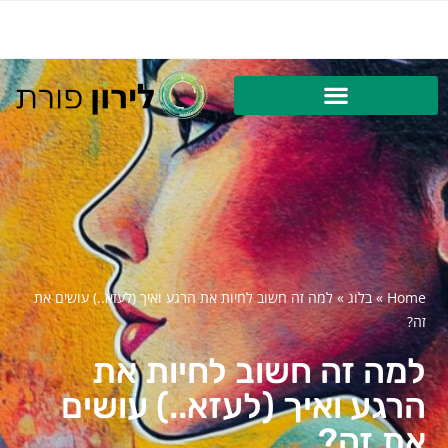
Home
»
בלוג
»
למה זה חשוב לחיות את הרגע ואיך (לעזא..) עושים את
זה?
למה זה חשוב לחיות את
הרגע ואיך (לעזא..) עושים
את זה?