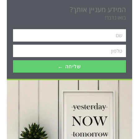
המידע מעניין אותך?
בואו נדבר!
שליחה ←