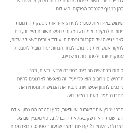
לדרייב חיובי. חשוב לפתח מודעות לרמות הלחץ ולהשתמש
בהן כמנוף להגברת הפוקוס והיעילות.
שימוש באי-ודאות כמנוע למידה: אי-ודאות מספקת הזדמנות
ייחודית לחקירה ולמידה. במקום לחפש תשובות מיידיות, ניתן
לאמץ גישה של סקרנות ופתיחות. עידוד צוותים לשאול שאלות,
לחקור אפשרויות מגוונות, ולבחון הנחות יסוד מוביל לתובנות
עמוקות יותר ולפתרונות חדשניים.
פיתוח תרחישים מרובים: בסביבה של אי-ודאות, תכנון
תרחישים מרובים הוא כלי יעיל. זה מאפשר לארגונים להיות
מוכנים למגוון אפשרויות, מגביר את הגמישות, ומפחית את
החרדה מפני העתיד הלא ידוע.
חבר שמכין אותך לאתגר: אי ודאות, לחץ וסטרס הם נתון, אולם
הפרשנות היא זו שקובעת את ההבדל. בניסוי מעניין שבוצע
בארה"ב, העמידו 2 קבוצות במצב שמעורר סטרס. קבוצה אחת