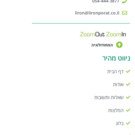
054-444-3877
liron@lironporat.co.il
המתודולוגיה
ניווט מהיר
דף הבית
אודות
שאלות ותשובות
המלצות
בלוג