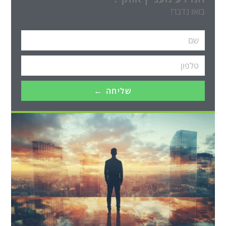
בואו נדבר!
שליחה ←