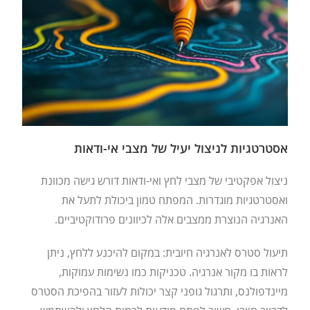
אסטרטגיות לניצול יעיל של מצבי אי-ודאות
ניצול אפקטיבי של מצבי לחץ ואי-ודאות דורש גישה מכוונת
ואסטרטגיות מוגדרות. המפתח טמון ביכולת לתעל את
האנרגיה הנוצרת ממצבים אלה לכיוונים פרודוקטיביים.
תיעול סטרס לאנרגיה חיובית: במקום להיכנע ללחץ, ניתן
לראות בו מקור אנרגיה. טכניקות כמו נשימות עמוקות,
מיינדפולנס, ותרגול גופני קצר יכולות לעזור בהפיכת הסטרס