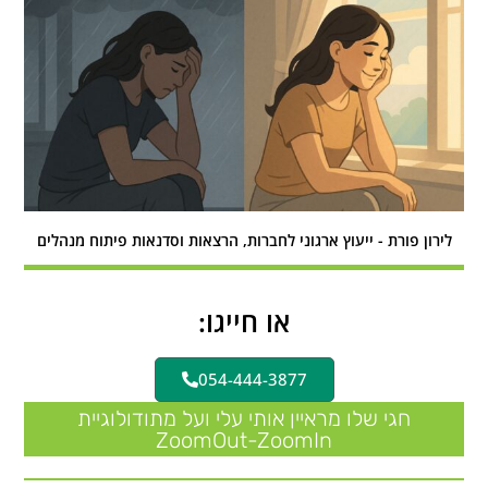
לירון פורת - ייעוץ ארגוני לחברות, הרצאות וסדנאות פיתוח מנהלים
או חייגו:
054-444-3877
חגי שלו מראיין אותי עלי ועל מתודולוגיית
ZoomOut-ZoomIn